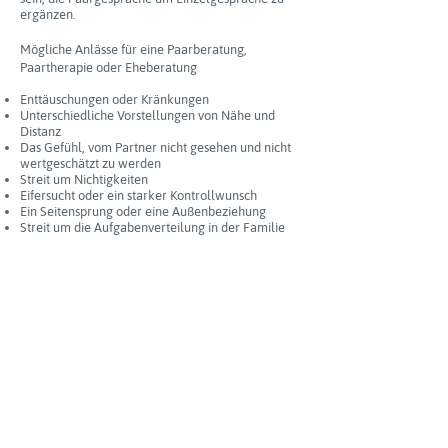
ergänzen.
Mögliche Anlässe für eine Paarberatung,
Paartherapie oder Eheberatung
Enttäuschungen oder Kränkungen
Unterschiedliche Vorstellungen von Nähe und
Distanz
Das Gefühl, vom Partner nicht gesehen und nicht
wertgeschätzt zu werden
Streit um Nichtigkeiten
Eifersucht oder ein starker Kontrollwunsch
Ein Seitensprung oder eine Außenbeziehung
Streit um die Aufgabenverteilung in der Familie
Das Gefühl, in der Beziehung eingesperrt zu sein,
etwas zu verpassen, gelangweilt zu sein
Zweifel an den eigenen Gefühlen oder den
Gefühlen des Partners
Entscheidungskonflikte
Sexuelle Probleme
Trennungsgedanken
Die Dauer einer Paartherapie ist ganz
unterschiedlich. Sie hängt ab von Ihrer
persönlichen Situation, Ihrem Anliegen und Ihren
Zielen. Sie entscheiden immer selbst, wie oft Sie
die Beratung in Anspruch nehmen möchten.