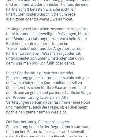
sind es immer wieder ähnliche Themen, die eine
Partnerschaft belasten wie Eifersucht, ein
unerfüllter Kinderwunsch, Streit um jede
Kleinigkeit oder zu wenig Zweisamkeit.
Je länger zwei Menschen zusammen sind, desto
mehr kommen die jeweiligen Prägungen, Muster
und Bindungserfahrungen zum Vorschein. Viele
Reaktionen aufeinander erfolgen im
"Stressmodus" oder aus der Angst heraus, den
Partner zu verlieren. Was man sagt oder tut,
unterscheidet sich unter Umständen stark von
dem, was man wirklich fühlt oder denkt.
In der Paarberatung, Paartherapie oder
Eheberatung geht es darum, einen wahrhaftigen
und wertschätzenden Kommunikationsstil zu
üben, den Ursachen für Ihre Paarprobleme auf
den Grund zu gehen und partnerschaftliche Wege
der Problemlösung zu erlernen. Alte
Verletzungen spielen dabei fast immer eine Rolle
und manchmal auch die Frage, ob es überhaupt
noch einen gemeinsamen Weg gibt.
Die Paarberatung, Paartherapie oder
Eheberatung findet in der Regel gemeinsam statt.
In manchen Fällen kann es aber auch sinnvoll
sein, die Paargespräche um Einzelgespräche zu